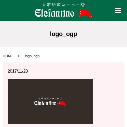
メ
logo_ogp
HOME
logo_ogp
2017/11/28