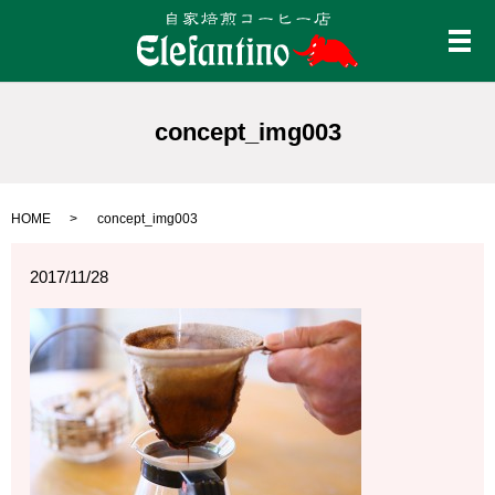
メ
concept_img003
HOME
concept_img003
2017/11/28